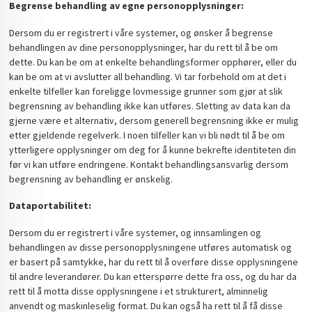
Begrense behandling av egne personopplysninger:
Dersom du er registrert i våre systemer, og ønsker å begrense
behandlingen av dine personopplysninger, har du rett til å be om
dette. Du kan be om at enkelte behandlingsformer opphører, eller du
kan be om at vi avslutter all behandling. Vi tar forbehold om at det i
enkelte tilfeller kan foreligge lovmessige grunner som gjør at slik
begrensning av behandling ikke kan utføres. Sletting av data kan da
gjerne være et alternativ, dersom generell begrensning ikke er mulig
etter gjeldende regelverk. I noen tilfeller kan vi bli nødt til å be om
ytterligere opplysninger om deg for å kunne bekrefte identiteten din
før vi kan utføre endringene. Kontakt behandlingsansvarlig dersom
begrensning av behandling er ønskelig.
Dataportabilitet:
Dersom du er registrert i våre systemer, og innsamlingen og
behandlingen av disse personopplysningene utføres automatisk og
er basert på samtykke, har du rett til å overføre disse opplysningene
til andre leverandører. Du kan etterspørre dette fra oss, og du har da
rett til å motta disse opplysningene i et strukturert, alminnelig
anvendt og maskinleselig format. Du kan også ha rett til å få disse