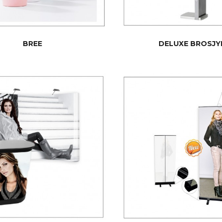
BREE
DELUXE BROSJY
LES MER
LES MER