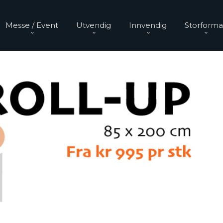
Messe / Event
Utvendig
Innvendig
Storforma