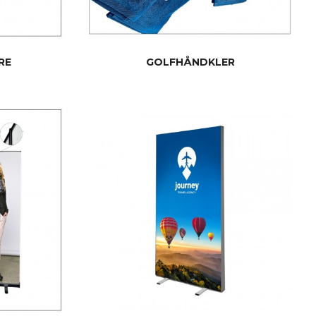
RE
GOLFHÅNDKLER
LES MER