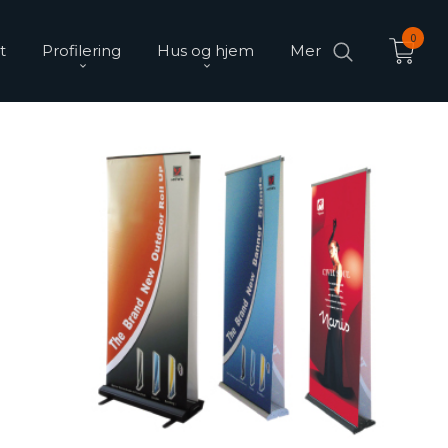
0
t
Profilering
Hus og hjem
Mer