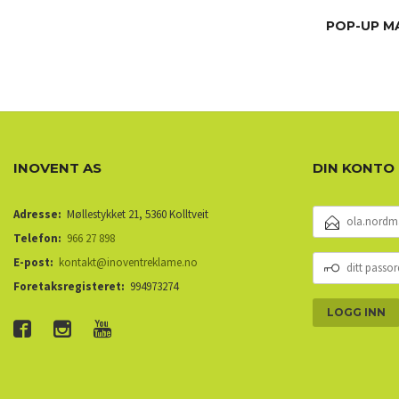
POP-UP M
INOVENT AS
DIN KONTO
E-
Adresse:
Møllestykket 21, 5360 Kolltveit
POSTADRESSE
Telefon:
966 27 898
DITT
E-post:
kontakt@inoventreklame.no
PASSORD
Foretaksregisteret:
994973274