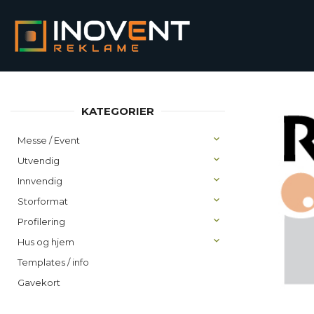
Gå
Lukk
PRODUKTER
til
innholdet
KATEGORIER
Messe / Event
Utvendig
Innvendig
Storformat
Profilering
Hus og hjem
Templates / info
Gavekort