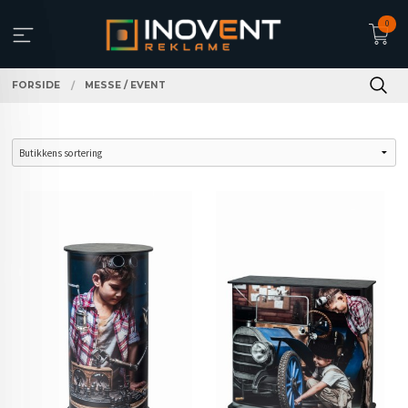
Gå
0
til
innholdet
FORSIDE
MESSE / EVENT