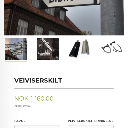
VEIVISERSKILT
Pris
NOK
1 160,00
ekskl. mva.
FARGE
VEIVISERSKILT STØRRELSE