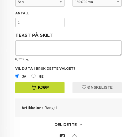
ANTALL
TEKST PÅ SKILT
0
/ 255 tegn
VIL DU TA I BRUK DETTE VALGET?
JA
NEI
KJØP
ØNSKELISTE
Artikkelnr.:
Range I
DEL DETTE