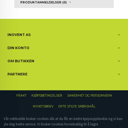
PRODUKTANMELDELSER (0)
INOVENT AS
DIN KONTO
OM BUTIKKEN
PARTNERE
FRAKT
KJØPSBETINGELSER
SIKKERHET OG PERSONVERN
NYHETSBREV
OFTE STILTE SPØRSMÅL
Vår nettbutikk bruker cookies slik at du får en bedre kjøpsopplevelse og vi kan
yte deg bedre service. Vi bruker cookies hovedsaklig til å lagre