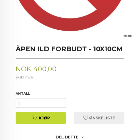
ÅPEN ILD FORBUDT - 10X10CM
Pris
NOK
400,00
ekskl. mva.
ANTALL
KJØP
ØNSKELISTE
DEL DETTE