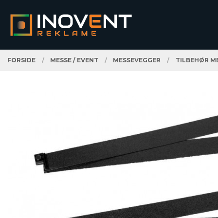
Gå
Lukk
PRODUKTER
til
innholdet
FORSIDE
MESSE / EVENT
MESSEVEGGER
TILBEHØR M