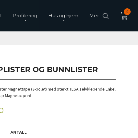
0
t
Profilering
Hus og hjem
Mer
PLISTER OG BUNNLISTER
lister Magnettape (3-polet) med sterkt TESA selvklebende Enkel
-up Magnetic print
0
ANTALL