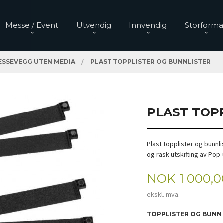
Messe / Event
Utvendig
Innvendig
Storforma
ESSEVEGG UTEN MEDIA
PLAST TOPPLISTER OG BUNNLISTER
PLAST TOP
Plast topplister og bunn
og rask utskifting av Pop
Pris
NOK
1 000,0
ekskl. mva.
TOPPLISTER OG BUNN