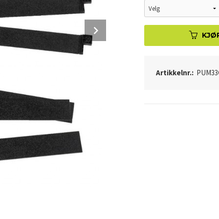
Next
KJØ
Artikkelnr.:
PUM33