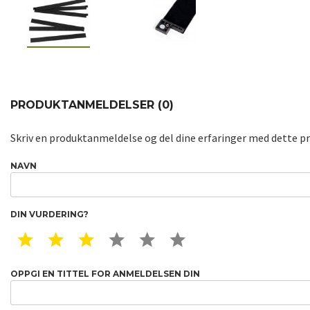
PRODUKTANMELDELSER (0)
Skriv en produktanmeldelse og del dine erfaringer med dette p
NAVN
DIN VURDERING?
1 STAR
2 STAR
3 STAR
4 STAR
5 STAR
6 STAR
OPPGI EN TITTEL FOR ANMELDELSEN DIN