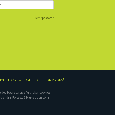
Glemt passord?
NYHETSBREV
OFTE STILTE SPØRSMÅL
e deg bedre service. Vi bruker cookies
rven din. Fortsett å bruke siden som