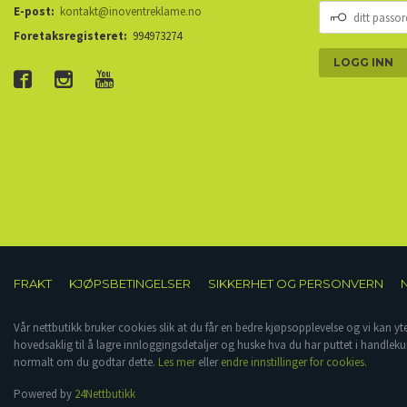
DITT
E-post:
kontakt@inoventreklame.no
PASSORD
Foretaksregisteret:
994973274
FRAKT
KJØPSBETINGELSER
SIKKERHET OG PERSONVERN
Vår nettbutikk bruker cookies slik at du får en bedre kjøpsopplevelse og vi kan yt
hovedsaklig til å lagre innloggingsdetaljer og huske hva du har puttet i handleku
normalt om du godtar dette.
Les mer
eller
endre innstillinger for cookies.
Powered by
24Nettbutikk