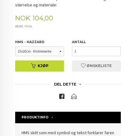
størrelse og materiale:
Pris
NOK
104,00
ekskl. mva.
HMS - HAZZARD
ANTALL
KJØP
ØNSKELISTE
DEL DETTE
PRODUKTINFO
HMS skilt som med symbol og tekst forklarer faren