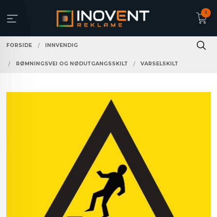
Gå
0
til
innholdet
FORSIDE
INNVENDIG
RØMNINGSVEI OG NØDUTGANGSSKILT
VARSELSKILT