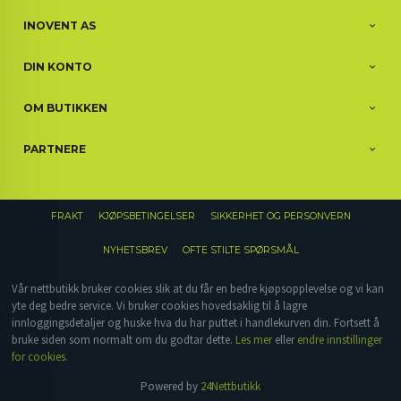
INOVENT AS
DIN KONTO
OM BUTIKKEN
PARTNERE
FRAKT
KJØPSBETINGELSER
SIKKERHET OG PERSONVERN
NYHETSBREV
OFTE STILTE SPØRSMÅL
Vår nettbutikk bruker cookies slik at du får en bedre kjøpsopplevelse og vi kan
yte deg bedre service. Vi bruker cookies hovedsaklig til å lagre
innloggingsdetaljer og huske hva du har puttet i handlekurven din. Fortsett å
bruke siden som normalt om du godtar dette.
Les mer
eller
endre innstillinger
for cookies.
Powered by
24Nettbutikk