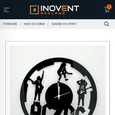
Gå
0
til
innholdet
FORSIDE
HUS OG HJEM
GAVER OG PYNT