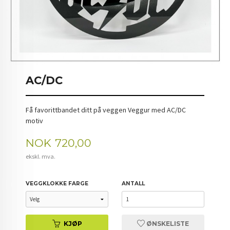
AC/DC
Få favorittbandet ditt på veggen Veggur med AC/DC
motiv
Pris
NOK
720,00
ekskl. mva.
VEGGKLOKKE FARGE
ANTALL
KJØP
ØNSKELISTE